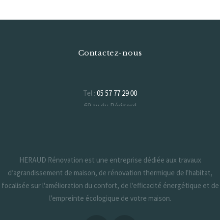
Contactez-nous
Tel :
05 57 77 29 00
69 av du Périgord
33370 Artigues-près-Bordeaux
Formulaire de contact
HERAUD Rénovation est une entreprise dédiée aux travaux
d’agrandissement de maison, de rénovation thermique de l'habitat,
focalisée sur l'amélioration du confort, de l'efficacité énergétique et de
l'empreinte écologique de votre maison.