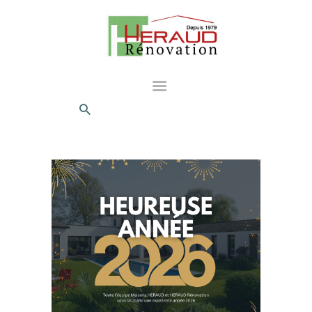
ACCUEIL
NOS PRESTATIONS
NOTRE APPROCHE
NOS ANNONCES
LES AIDES
PROFESSIONNELS
QUI SOMMES-NOUS?
CONTACT