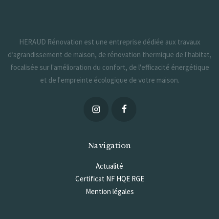
33370 Artigues-près-Bordeaux
Formulaire de contact
HERAUD Rénovation est une entreprise dédiée aux travaux
d’agrandissement de maison, de rénovation thermique de l'habitat,
focalisée sur l'amélioration du confort, de l'efficacité énergétique
et de l'empreinte écologique de votre maison.
Navigation
Actualité
Certificat NF HQE RGE
Mention légales
Politique de confidentialité
A propos de HERAUD Rénovation