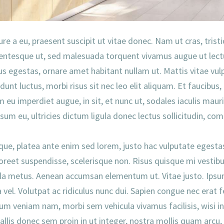
rure a eu, praesent suscipit ut vitae donec. Nam ut cras, tris
entesque ut, sed malesuada torquent vivamus augue ut lectu
us egestas, ornare amet habitant nullam ut. Mattis vitae vulp
dunt luctus, morbi risus sit nec leo elit aliquam. Et faucibus,
eu imperdiet augue, in sit, et nunc ut, sodales iaculis mauri
um eu, ultricies dictum ligula donec lectus sollicitudin, 
que, platea ante enim sed lorem, justo hac vulputate egesta
 laoreet suspendisse, scelerisque non. Risus quisque mi vesti
t nulla metus. Aenean accumsan elementum ut. Vitae justo. Ip
 vel. Volutpat ac ridiculus nunc dui. Sapien congue nec erat
dum veniam nam, morbi sem vehicula vivamus facilisis, wisi in 
allis donec sem proin in ut integer, nostra mollis quam arcu,