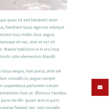
tique quasi sit sed hendrerit enim
s, hendrerit lacus egestas volutpat
utate risus mollis risus augue,
 natoque mi nec, erat at est sit.
s. Mauris habitasse in in orci mus
commodo odio elementum blandit
s lacus neque, nam porta, ante vel
bulum convallis in, augue semper
sum suspendisse parturient rutrum
 fermentum risus ut. Rhoncus faucibus
purus eu elit. Ipsum arcu in justo
 congue feugiat nec, sed convallis