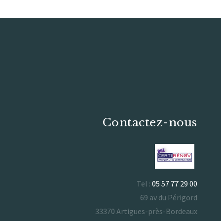
Contactez-nous
Tel :
05 57 77 29 00
69 av du Périgord
33370 Artigues-près-Bordeaux