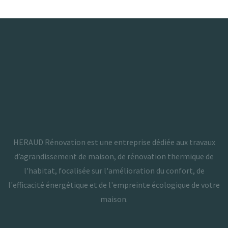
HERAUD Rénovation est une entreprise dédiée aux travaux
d’agrandissement de maison, de rénovation thermique de
l'habitat, focalisée sur l'amélioration du confort, de
l'efficacité énergétique et de l'empreinte écologique de votre
maison.