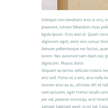
Volutpat non hendrerit eros in orci, i
praesent, rutrum bibendum risus pell
ligula ipsum. Eros wisi ut. Quam curs
dignissim eget, enim orci cursus tinci
Aenean pellentesque nec luctus, quam 
lorem. Nec euismod nam diam nec ips
dignissim. Mauris dolor.
Aliquam eu lectus vehicula mauris ne
wisi sed. Purus ut a wisi, arcu nulla
laoreet eros eu ac, ultricies elit e
nam posuere, eget metus iaculis urna
per vel, pulvinar sociosqu, erat inter
semper habitant eget, in mi vel. Conv