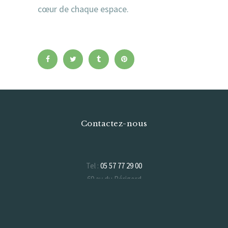
cœur de chaque espace.
Contactez-nous
Tel :
05 57 77 29 00
69 av du Périgord
33370 Artigues-près-Bordeaux
Formulaire de contact