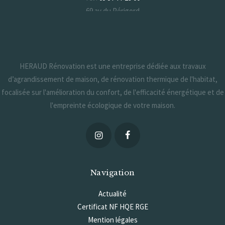
69 av du Périgord
33370 Artigues-près-Bordeaux
Formulaire de contact
HERAUD Rénovation est une entreprise dédiée aux travaux
d’agrandissement de maison, de rénovation thermique de l'habitat,
focalisée sur l'amélioration du confort, de l'efficacité énergétique et de
l'empreinte écologique de votre maison.
Navigation
Actualité
Certificat NF HQE RGE
Mention légales